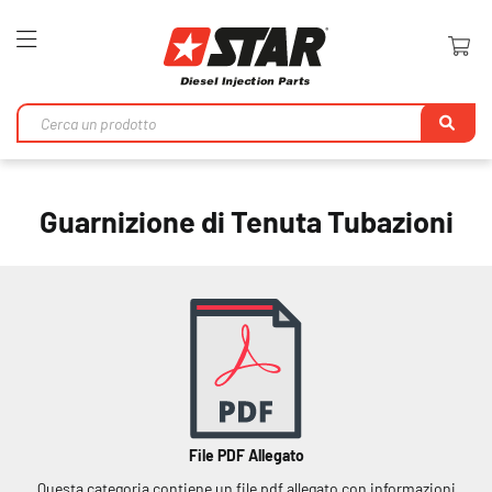
Toggle
Nav
Ri
Guarnizione di Tenuta Tubazioni
File PDF Allegato
Questa categoria contiene un file pdf allegato con informazioni