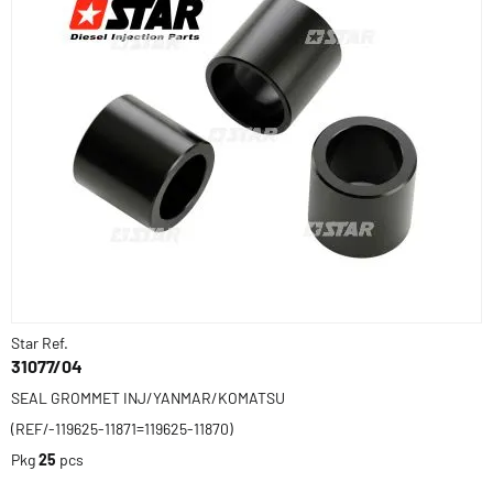
Star Ref.
31077/04
SEAL GROMMET INJ/YANMAR/KOMATSU
(REF/-119625-11871=119625-11870)
Pkg
25
pcs