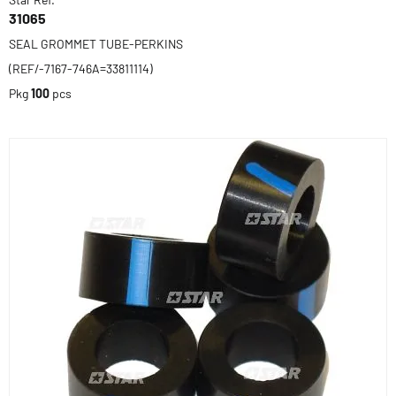
31065
SEAL GROMMET TUBE-PERKINS
(REF/-7167-746A=33811114)
Pkg
100
pcs