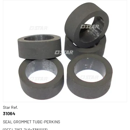
Star Ref.
31064
SEAL GROMMET TUBE-PERKINS
(REF/-7167-746=33811113)