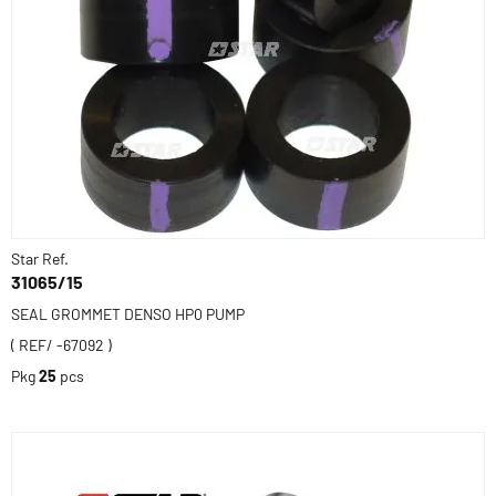
Star Ref.
31065/15
SEAL GROMMET DENSO HP0 PUMP
( REF/ -67092 )
Pkg
25
pcs