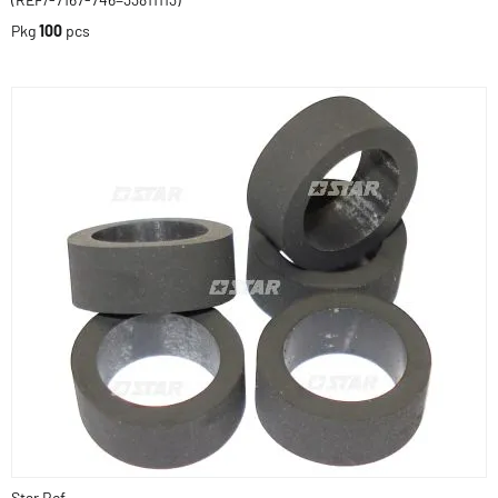
Pkg
100
pcs
Star Ref.