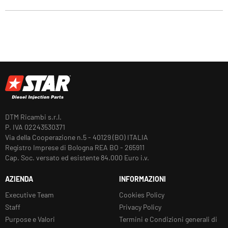
DTM Ricambi s.r.l.
P. IVA 02243530371
Via della Cooperazione n.5 - 40129 (BO) ITALIA
Registro Imprese di Bologna REA BO - 265911
Cap. Soc. versato ed esistente 84.000 Euro i.v.
AZIENDA
INFORMAZIONI
Executive Team
Cookies Policy
Staff
Privacy Policy
Purpose e Valori
Termini e Condizioni generali di