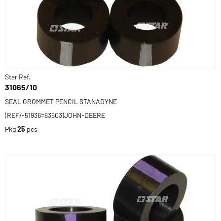
Star Ref.
31065/10
SEAL GROMMET PENCIL STANADYNE
(REF/-51936=63603)JOHN-DEERE
Pkg
25
pcs