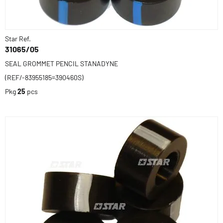
Star Ref.
31065/05
SEAL GROMMET PENCIL STANADYNE
(REF/-83955185=390460S)
Pkg
25
pcs