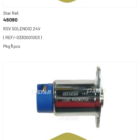
Star Ref.
46090
RSV SOLENOID 24V
( REF/-0330001003 )
Pkg
1
pcs