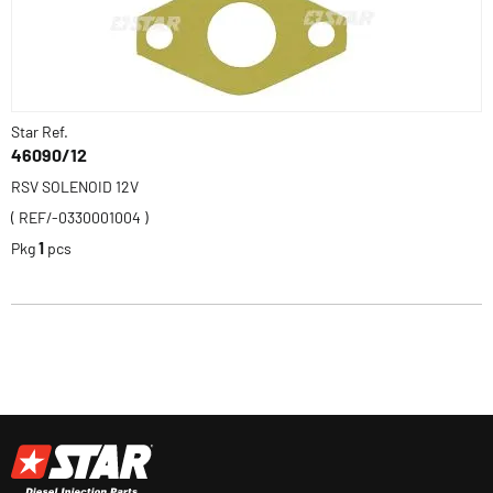
Star Ref.
46090/12
RSV SOLENOID 12V
( REF/-0330001004 )
Pkg
1
pcs