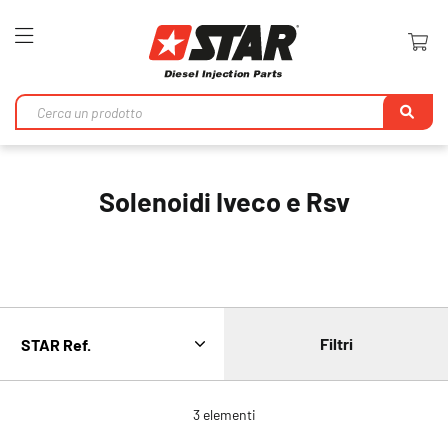
Toggle
Nav
Ri
Solenoidi Iveco e Rsv
Filtri
3
elementi