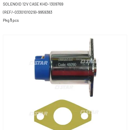
SOLENOID 12V CASE KHD-1309769
(REF/-0330101029)-9959383
Pkg
1
pcs