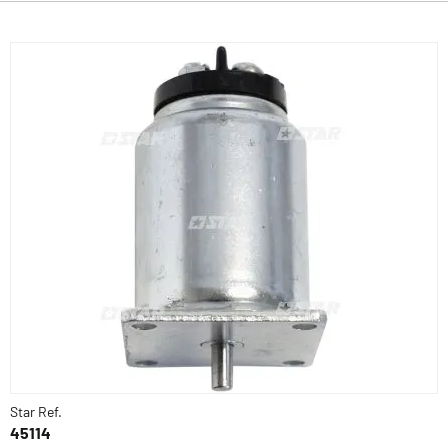
Star Ref.
45114