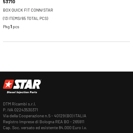
53710
BOX QUICK FIT CONN/STAR
(13 ITEMS/65 TOTAL PCS)
Pkg
1
pcs
DTM Ricambi s.r.l.
P. IVA 02243530371
Via della Cooperazione n.5 - 40129 (BO) ITALIA
Registro Imprese di Bologna REA BO - 265911
Cap. Soc. versato ed esistente 84.000 Euro i.v.