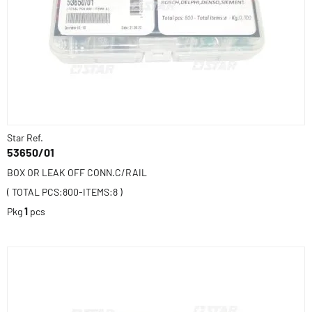
Star Ref.
53650/01
BOX OR LEAK OFF CONN.C/RAIL
( TOTAL PCS:800-ITEMS:8 )
Pkg
1
pcs