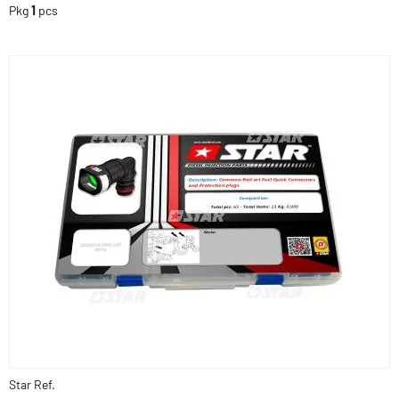
Pkg
1
pcs
Star Ref.