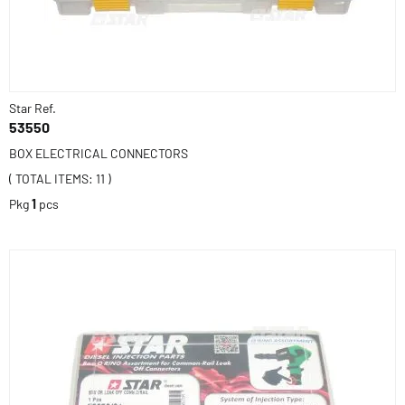
Star Ref.
53550
BOX ELECTRICAL CONNECTORS
( TOTAL ITEMS: 11 )
Pkg
1
pcs