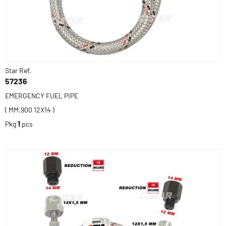
Star Ref.
57236
EMERGENCY FUEL PIPE
( MM.900 12X14 )
Pkg
1
pcs