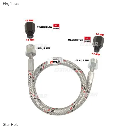
Pkg
1
pcs
Star Ref.