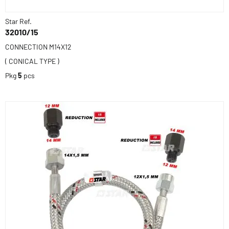
Star Ref.
32010/15
CONNECTION M14X12
( CONICAL TYPE )
Pkg
5
pcs