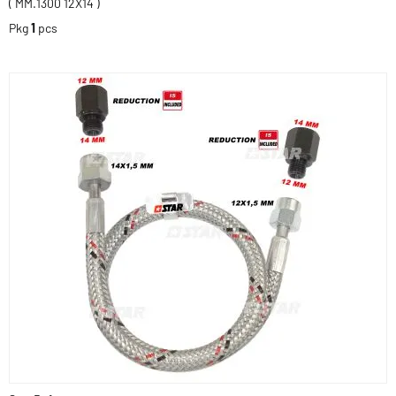
( MM.1300 12X14 )
Pkg
1
pcs