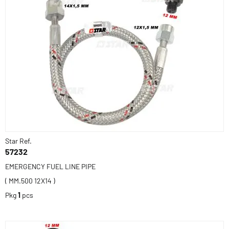
Star Ref.
57232
EMERGENCY FUEL LINE PIPE
( MM.500 12X14 )
Pkg
1
pcs