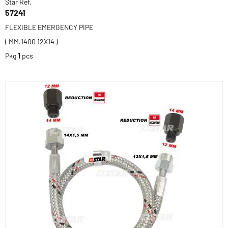
Star Ref.
57241
FLEXIBLE EMERGENCY PIPE
( MM.1400 12X14 )
Pkg
1
pcs