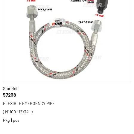
Star Ref.
57238
FLEXIBLE EMERGENCY PIPE
( M1100 -12X14- )
Pkg
1
pcs