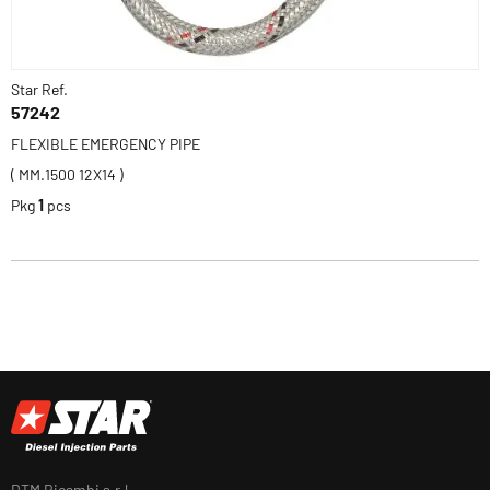
Star Ref.
57242
FLEXIBLE EMERGENCY PIPE
( MM.1500 12X14 )
Pkg
1
pcs
DTM Ricambi s.r.l.