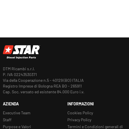
DTM Ricambi s.r.l.
P. IVA 02243530371
Via della Cooperazione n.5 - 40129 (BO) ITALIA
Registro Imprese di Bologna REA BO - 265911
Cap. Soc. versato ed esistente 84.000 Euro i.v.
AZIENDA
INFORMAZIONI
Executive Team
Cookies Policy
Staff
Privacy Policy
Purpose e Valori
Termini e Condizioni generali di