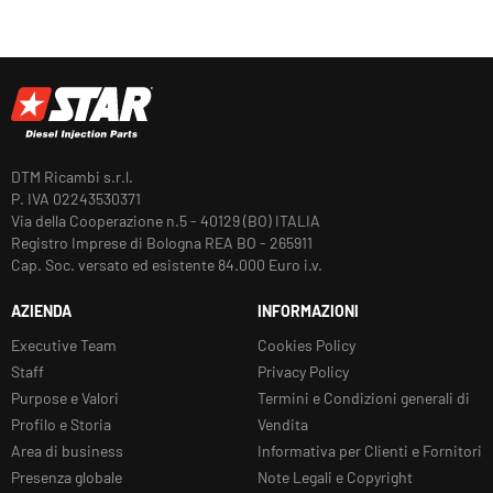
DTM Ricambi s.r.l.
P. IVA 02243530371
Via della Cooperazione n.5 - 40129 (BO) ITALIA
Registro Imprese di Bologna REA BO - 265911
Cap. Soc. versato ed esistente 84.000 Euro i.v.
AZIENDA
INFORMAZIONI
Executive Team
Cookies Policy
Staff
Privacy Policy
Purpose e Valori
Termini e Condizioni generali di
Profilo e Storia
Vendita
Area di business
Informativa per Clienti e Fornitori
Presenza globale
Note Legali e Copyright