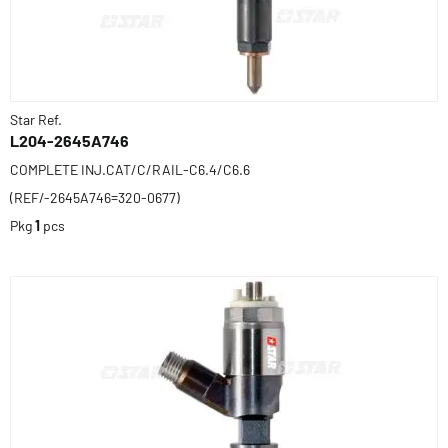
Star Ref.
L204-2645A746
COMPLETE INJ.CAT/C/RAIL-C6.4/C6.6
(REF/-2645A746=320-0677)
Pkg
1
pcs