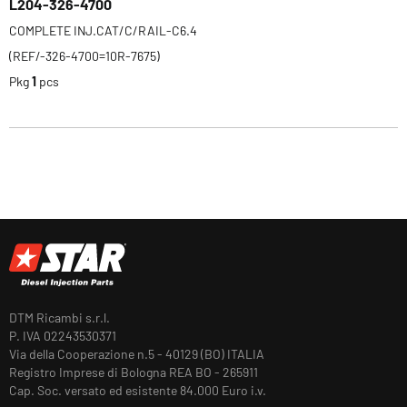
L204-326-4700
COMPLETE INJ.CAT/C/RAIL-C6.4
(REF/-326-4700=10R-7675)
Pkg
1
pcs
DTM Ricambi s.r.l.
P. IVA 02243530371
Via della Cooperazione n.5 - 40129 (BO) ITALIA
Registro Imprese di Bologna REA BO - 265911
Cap. Soc. versato ed esistente 84.000 Euro i.v.