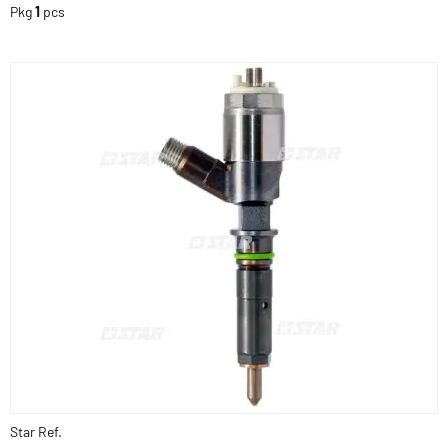
Pkg
1
pcs
Star Ref.