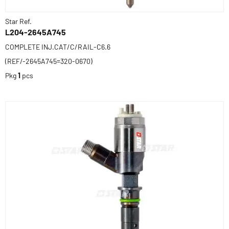
Star Ref.
L204-2645A745
COMPLETE INJ.CAT/C/RAIL-C6.6
(REF/-2645A745=320-0670)
Pkg
1
pcs