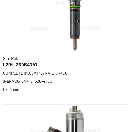
Star Ref.
L204-2645A747
COMPLETE INJ.CAT/C/RAIL-C4/C6
(REF/-2645A747=326-4700)
Pkg
1
pcs