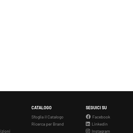
CATALOGO
SEGUICI SU
Sfoglia il Catalogo
Facebook
Ricerca per Brand
Linkedin
izioni
Instagram