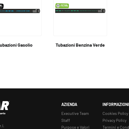
ubazioni Gasolio
Tubazioni Benzina Verde
AZIENDA
INFORMAZIONI
Executive Team
Cookies Policy
Staff
Privacy Policy
.l.
Purpose e Valori
Termini e Cond