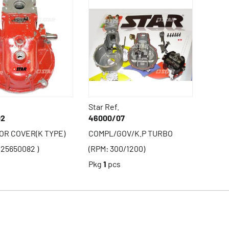
Star Ref.
02
46000/07
R COVER(K TYPE)
COMPL/GOV/K.P TURBO
425650082 )
(RPM: 300/1200)
s
Pkg
1
pcs