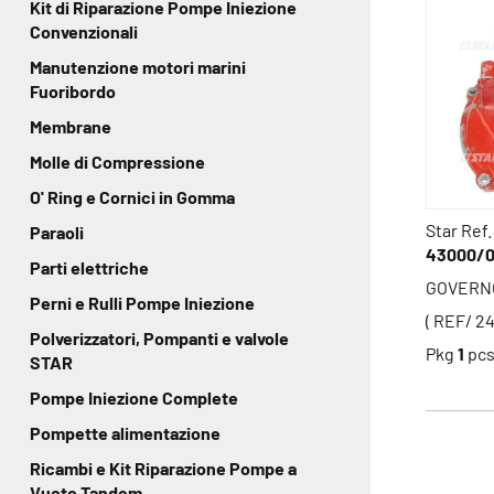
Kit di Riparazione Pompe Iniezione
Convenzionali
Manutenzione motori marini
Fuoribordo
Membrane
Molle di Compressione
O' Ring e Cornici in Gomma
Star Ref.
Paraoli
43000/
Parti elettriche
GOVERNO
Perni e Rulli Pompe Iniezione
( REF/ 2
Polverizzatori, Pompanti e valvole
Pkg
1
pc
STAR
Pompe Iniezione Complete
Pompette alimentazione
Ricambi e Kit Riparazione Pompe a
Vuoto Tandem