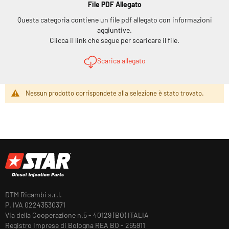
File PDF Allegato
Questa categoria contiene un file pdf allegato con informazioni
aggiuntive.
Clicca il link che segue per scaricare il file.
Scarica allegato
Nessun prodotto corrispondete alla selezione è stato trovato.
DTM Ricambi s.r.l.
P. IVA 02243530371
Via della Cooperazione n.5 - 40129 (BO) ITALIA
Registro Imprese di Bologna REA BO - 265911