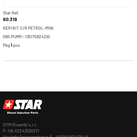
Star Ref.
60.319
REP/KIT C/R PETROL-MINI
(NR.PUMP:-13517592429)
Pkg
1
pcs
DTM Ricambi s.r.l.
P. IVA 02243530371
Via della Cooperazione n.5 - 40129 (BO) ITALIA