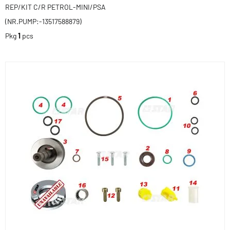
REP/KIT C/R PETROL-MINI/PSA
(NR.PUMP:-13517588879)
Pkg
1
pcs