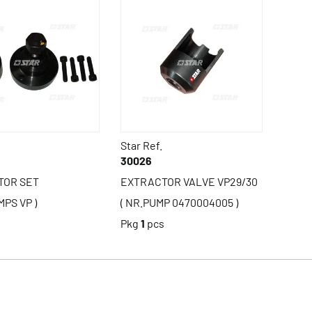
Star Ref.
30026
TOR SET
EXTRACTOR VALVE VP29/30
MPS VP )
( NR.PUMP 0470004005 )
s
Pkg
1
pcs