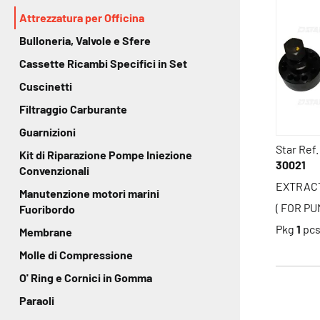
Attrezzatura per Officina
Bulloneria, Valvole e Sfere
Cassette Ricambi Specifici in Set
Cuscinetti
Filtraggio Carburante
Guarnizioni
Star Ref.
Kit di Riparazione Pompe Iniezione
30021
Convenzionali
EXTRAC
Manutenzione motori marini
( FOR PU
Fuoribordo
Pkg
1
pc
Membrane
Molle di Compressione
O' Ring e Cornici in Gomma
Paraoli