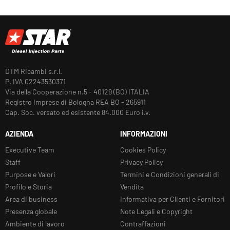
DTM Ricambi s.r.l.
P. IVA 02243530371
Via della Cooperazione n.5 - 40129 (BO) ITALIA
Registro Imprese di Bologna REA BO - 265911
Cap. Soc. versato ed esistente 84.000 Euro i.v.
AZIENDA
INFORMAZIONI
Executive Team
Cookies Policy
Staff
Privacy Policy
Purpose e Valori
Termini e Condizioni generali di
Profilo e Storia
Vendita
Area di business
Informativa per Clienti e Fornitori
Presenza globale
Note Legali e Copyright
Ambiente di lavoro
Contraffazioni