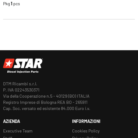
Pkg
1
pcs
DTM Ricambi s.r.l.
P. IVA 02243530371
Via della Cooperazione n.5 - 40129 (BO) ITALIA
Registro Imprese di Bologna REA BO - 265911
Cap. Soc. versato ed esistente 84.000 Euro i.v.
AZIENDA
INFORMAZIONI
Executive Team
Cookies Policy