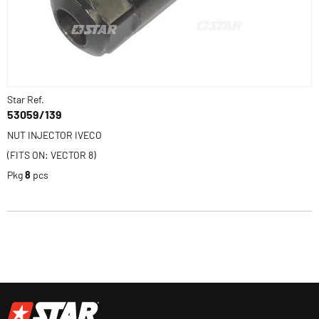
Star Ref.
53059/139
NUT INJECTOR IVECO
(FITS ON: VECTOR 8)
Pkg
8
pcs