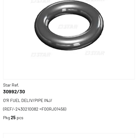
Star Ref.
30992/30
O'R FUEL DELIV/PIPE INJ/
(REF/-2430210082 =F00RJ01456)
Pkg
25
pcs