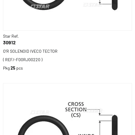
Star Ref.
30912
O'R SOLENOID IVECO TECTOR
( REF/-F00RJ00220 )
Pkg
25
pcs