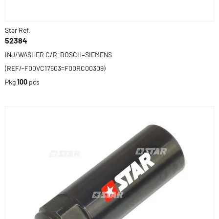
Star Ref.
52384
INJ/WASHER C/R-BOSCH=SIEMENS
(REF/-F00VC17503=F00RC00309)
Pkg
100
pcs