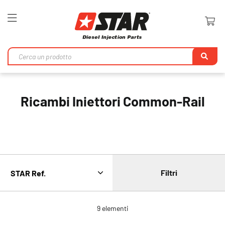
Toggle
Nav
Ri
Ricambi Iniettori Common-Rail
Filtri
9
elementi