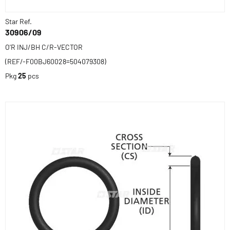
Star Ref.
30906/09
O'R INJ/BH C/R-VECTOR
(REF/-F00BJ60028=504079308)
Pkg
25
pcs