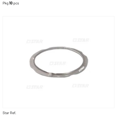
Pkg
10
pcs
Star Ref.