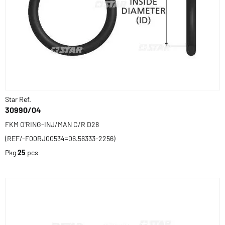
Star Ref.
30990/04
FKM O'RING-INJ/MAN C/R D28
(REF/-F00RJ00534=06.56333-2256)
Pkg
25
pcs