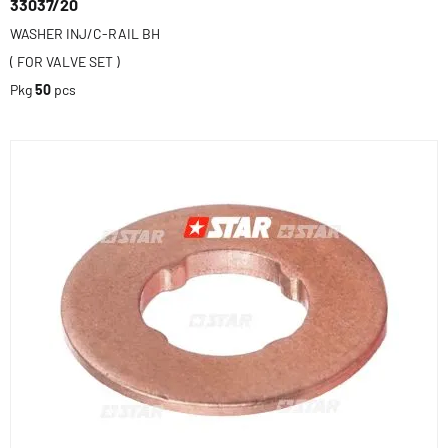
33037/20
WASHER INJ/C-RAIL BH
( FOR VALVE SET )
Pkg
50
pcs