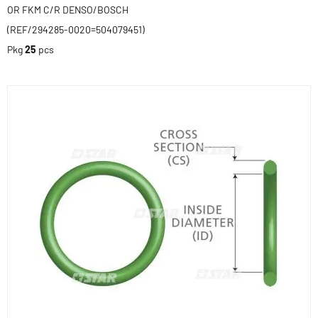
OR FKM C/R DENSO/BOSCH
(REF/294285-0020=504079451)
Pkg
25
pcs