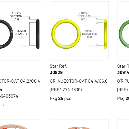
Star Ref.
Star R
30829
3091
CTOR-CAT C4.2/C6.4
OR INJECTOR-CAT C4.4/C6.6
O'R P
4-
(REF/-274-1639)
(REF/
69403074)
Pkg
25
pcs
Pkg
2
cs