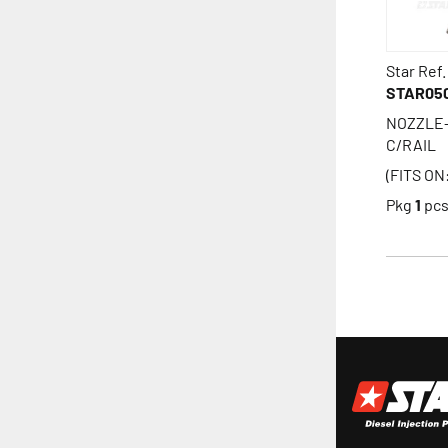
Star Ref.
STAR05
NOZZLE-
C/RAIL
(FITS ON
Pkg
1
pc