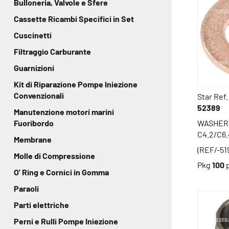
Bulloneria, Valvole e Sfere
Cassette Ricambi Specifici in Set
Cuscinetti
Filtraggio Carburante
Guarnizioni
Kit di Riparazione Pompe Iniezione
Convenzionali
Star Ref.
52389
Manutenzione motori marini
Fuoribordo
WASHER 
C4.2/C6.
Membrane
(REF/-51
Molle di Compressione
Pkg
100
O' Ring e Cornici in Gomma
Paraoli
Parti elettriche
Perni e Rulli Pompe Iniezione