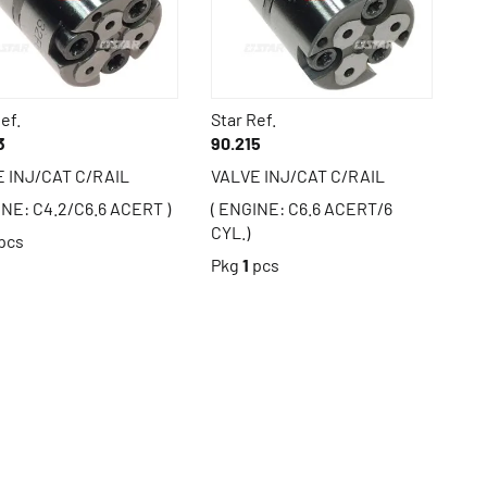
ef.
Star Ref.
3
90.215
 INJ/CAT C/RAIL
VALVE INJ/CAT C/RAIL
INE: C4.2/C6.6 ACERT )
( ENGINE: C6.6 ACERT/6
CYL.)
pcs
Pkg
1
pcs