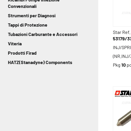
Convenzionali
Strumenti per Diagnosi
Tappi di Protezione
Star Ref.
Tubazioni Carburante e Accessori
53179/3
Viteria
INJ/SPR
Prodotti Firad
(NR.INJ
HATZ(Stanadyne) Components
Pkg
10
p