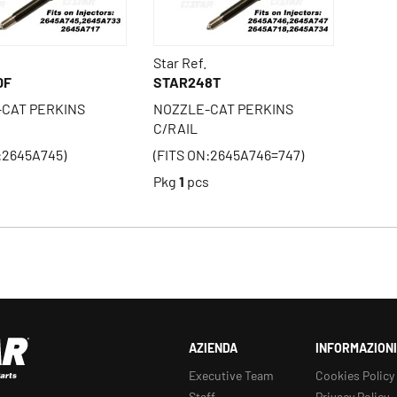
Star Ref.
0F
STAR248T
CAT PERKINS
NOZZLE-CAT PERKINS
C/RAIL
:2645A745)
(FITS ON:2645A746=747)
s
Pkg
1
pcs
AZIENDA
INFORMAZIONI
Executive Team
Cookies Policy
Staff
Privacy Policy