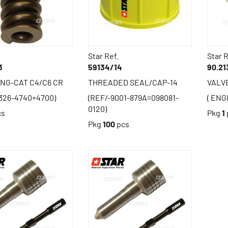
Star Ref.
Star R
3
59134/14
90.21
ING-CAT C4/C6 CR
THREADED SEAL/CAP-14
VALVE
/326-4740+4700)
(REF/-9001-879A=098081-
( ENG
0120)
cs
Pkg
1
Pkg
100
pcs