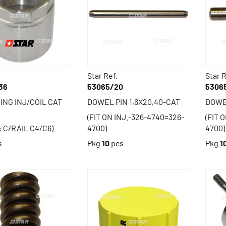
Star Ref.
Star R
36
53065/20
5306
ING INJ/COIL CAT
DOWEL PIN 1,6X20,40-CAT
DOWEL
(FIT ON INJ.-326-4740=326-
(FIT 
 C/RAIL C4/C6)
4700)
4700)
s
Pkg
10
pcs
Pkg
1