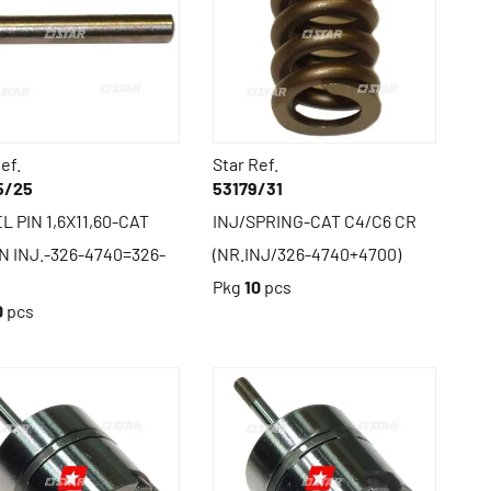
ef.
Star Ref.
5/25
53179/31
 PIN 1,6X11,60-CAT
INJ/SPRING-CAT C4/C6 CR
ON INJ.-326-4740=326-
(NR.INJ/326-4740+4700)
Pkg
10
pcs
0
pcs