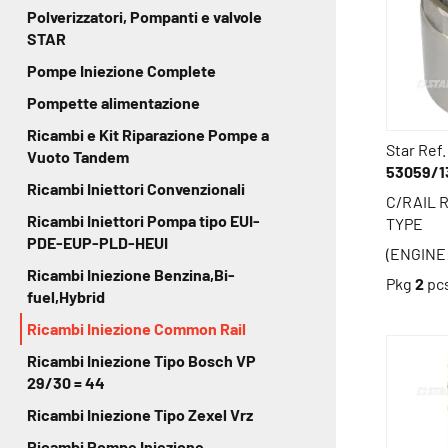
Polverizzatori, Pompanti e valvole
STAR
Pompe Iniezione Complete
Pompette alimentazione
Ricambi e Kit Riparazione Pompe a
Star Ref.
Vuoto Tandem
53059/1
Ricambi Iniettori Convenzionali
C/RAIL R
Ricambi Iniettori Pompa tipo EUI-
TYPE
PDE-EUP-PLD-HEUI
(ENGINE:
Ricambi Iniezione Benzina,Bi-
Pkg
2
pc
fuel,Hybrid
Ricambi Iniezione Common Rail
Ricambi Iniezione Tipo Bosch VP
29/30 = 44
Ricambi Iniezione Tipo Zexel Vrz
Ricambi Pompe Iniezione