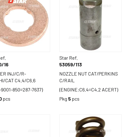
ef.
Star Ref.
0/16
53059/113
ER INJ/C/R-
NOZZLE NUT CAT/PERKINS
I/CAT C4.4/C6.6
C/RAIL
-9001-850=287-7637)
(ENGINE:C6.4=C4.2 ACERT)
0
pcs
Pkg
5
pcs