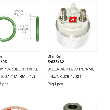
ef.
Star Ref.
4/05
34133/62
UMP C/R DELPHI M/PAL
SOLENOID INJ/CAT/C/RAIL
-9307-411A=R516647)
( INJ/NR.326-4700 )
5
pcs
Pkg
1
pcs