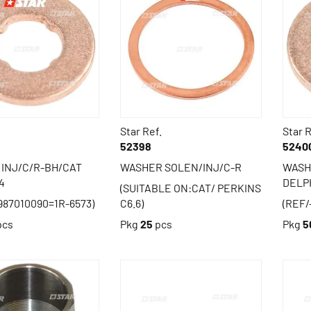
Star Ref.
Star R
52398
5240
INJ/C/R-BH/CAT
WASHER SOLEN/INJ/C-R
WASH
4
DELPH
(SUITABLE ON:CAT/ PERKINS
987010090=1R-6573)
C6.6)
(REF/
pcs
Pkg
25
pcs
Pkg
5