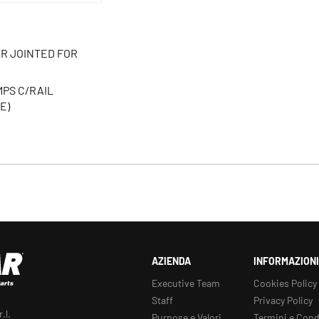
R JOINTED FOR
MPS C/RAIL
E)
s
AZIENDA
INFORMAZIONI
Executive Team
Cookies Policy
Staff
Privacy Policy
.l.
Purpose e Valori
Termini e Cond