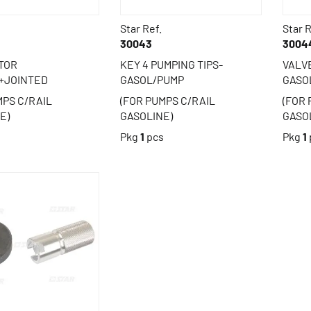
Star Ref.
Star R
30043
3004
TOR
KEY 4 PUMPING TIPS-
VALV
+JOINTED
GASOL/PUMP
GASO
MPS C/RAIL
(FOR PUMPS C/RAIL
(FOR 
E)
GASOLINE)
GASO
s
Pkg
1
pcs
Pkg
1