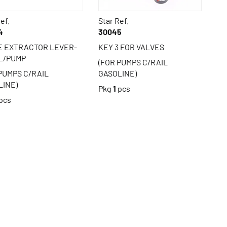
ef.
Star Ref.
4
30045
E EXTRACTOR LEVER-
KEY 3 FOR VALVES
L/PUMP
(FOR PUMPS C/RAIL
PUMPS C/RAIL
GASOLINE)
LINE)
Pkg
1
pcs
pcs