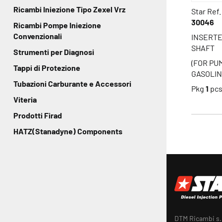
Ricambi Iniezione Tipo Zexel Vrz
Star Ref.
30046
Ricambi Pompe Iniezione
Convenzionali
INSERTE
SHAFT
Strumenti per Diagnosi
(FOR PU
Tappi di Protezione
GASOLIN
Tubazioni Carburante e Accessori
Pkg
1
pc
Viteria
Prodotti Firad
HATZ(Stanadyne) Components
DTM Ricambi s.r