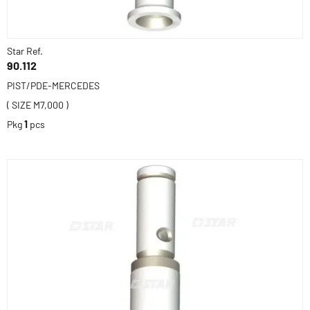
Star Ref.
90.112
PIST/PDE-MERCEDES
( SIZE M7,000 )
Pkg
1
pcs