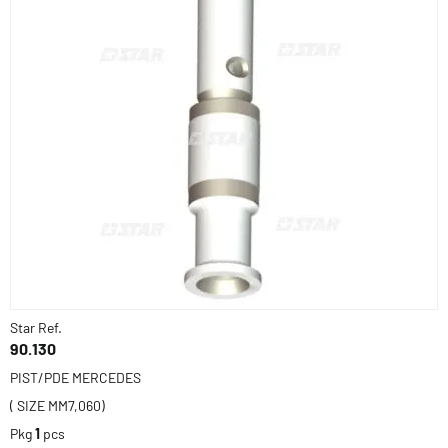
Star Ref.
90.130
PIST/PDE MERCEDES
( SIZE MM7,060)
Pkg
1
pcs