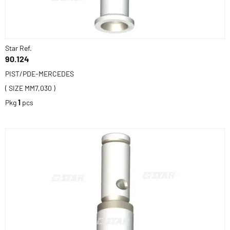
Star Ref.
90.124
PIST/PDE-MERCEDES
( SIZE MM7,030 )
Pkg
1
pcs