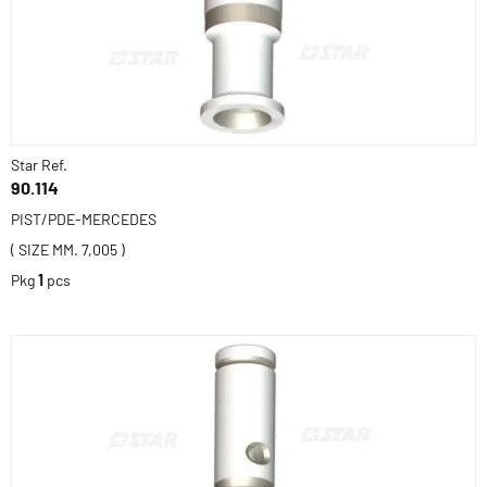
Star Ref.
90.114
PIST/PDE-MERCEDES
( SIZE MM. 7,005 )
Pkg
1
pcs