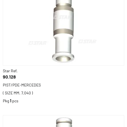
Star Ref.
90.128
PIST/PDE-MERCEDES
( SIZE MM. 7,040 )
Pkg
1
pcs