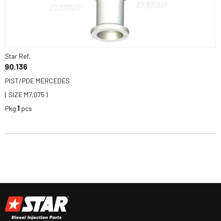
Star Ref.
90.136
PIST/PDE MERCEDES
( SIZE M7,075 )
Pkg
1
pcs