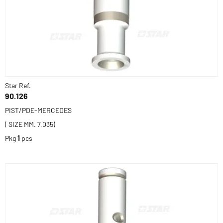
Star Ref.
90.126
PIST/PDE-MERCEDES
( SIZE MM. 7,035)
Pkg
1
pcs