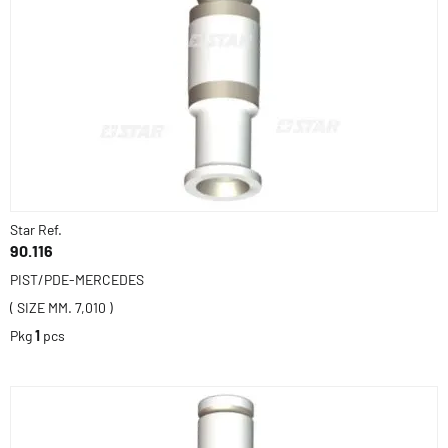
Star Ref.
90.116
PIST/PDE-MERCEDES
( SIZE MM. 7,010 )
Pkg
1
pcs