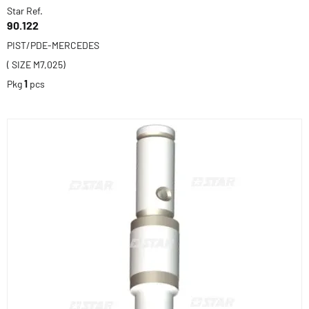
Star Ref.
90.122
PIST/PDE-MERCEDES
( SIZE M7,025)
Pkg
1
pcs