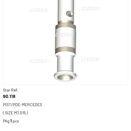
Star Ref.
90.118
PIST/PDE-MERCEDES
( SIZE M7,015 )
Pkg
1
pcs