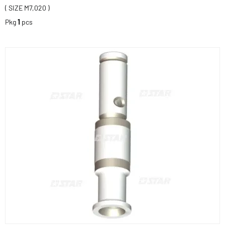
( SIZE M7,020 )
Pkg
1
pcs