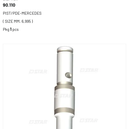
90.110
PIST/PDE-MERCEDES
( SIZE MM. 6,995 )
Pkg
1
pcs