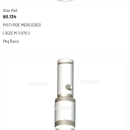
Star Ref.
90.134
PIST/PDE MERCEDES
( SIZE M 7,070 )
Pkg
1
pcs