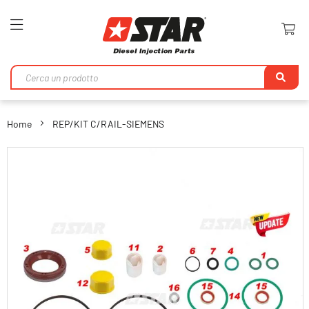
Toggle
Nav
Ri
Home
REP/KIT C/RAIL-SIEMENS
Vai
alla
fine
della
galleria
di
immagini