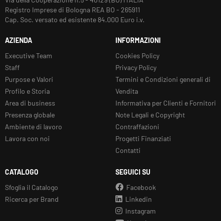
VOLVO V60 I 1.6 DRIVE 2011-2015
Registro Imprese di Bologna REA BO - 265911
VOLVO V70 III 1.6 DRIVE 2011-2015
Cap. Soc. versato ed esistente 84.000 Euro i.v.
AZIENDA
INFORMAZIONI
Executive Team
Cookies Policy
Staff
Privacy Policy
Purpose e Valori
Termini e Condizioni generali di
Profilo e Storia
Vendita
Area di business
Informativa per Clienti e Fornitori
Presenza globale
Note Legali e Copyright
Ambiente di lavoro
Contraffazioni
Lavora con noi
Progetti Finanziati
Contatti
CATALOGO
SEGUICI SU
Sfoglia il Catalogo
Facebook
Ricerca per Brand
Linkedin
Instagram