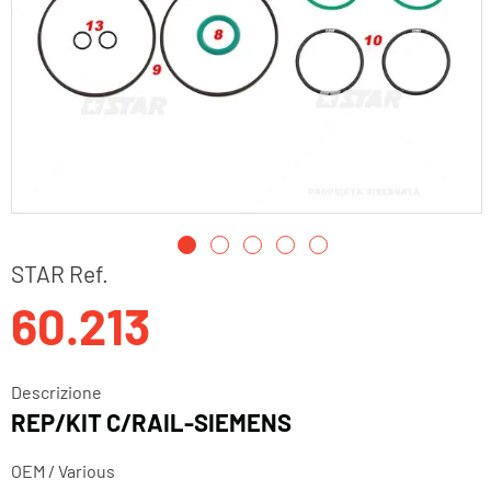
Vai
STAR Ref.
all'inizio
60.213
della
galleria
di
immagini
Descrizione
REP/KIT C/RAIL-SIEMENS
OEM / Various